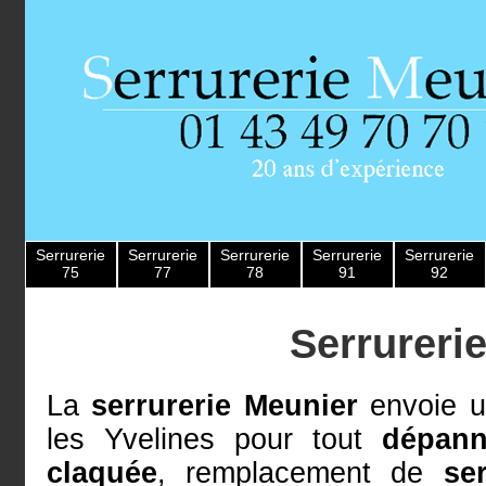
Serrurerie
Serrurerie
Serrurerie
Serrurerie
Serrurerie
75
77
78
91
92
Serrureri
La
serrurerie Meunier
envoie u
les Yvelines pour tout
dépann
claquée
, remplacement de
se