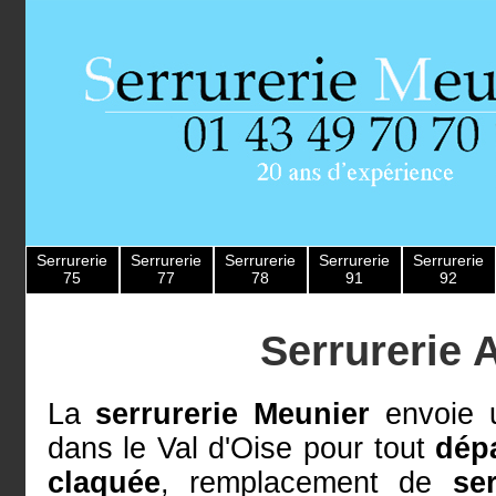
Serrurerie
Serrurerie
Serrurerie
Serrurerie
Serrurerie
75
77
78
91
92
Serrurerie 
La
serrurerie Meunier
envoie u
dans le Val d'Oise pour tout
dép
claquée
, remplacement de
se