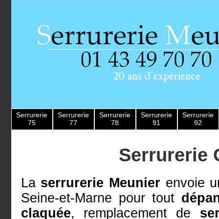
Serrurerie
Serrurerie
Serrurerie
Serrurerie
Serrurerie
75
77
78
91
92
Serrurerie 
La
serrurerie Meunier
envoie u
Seine-et-Marne pour tout
dépan
claquée
, remplacement de
se