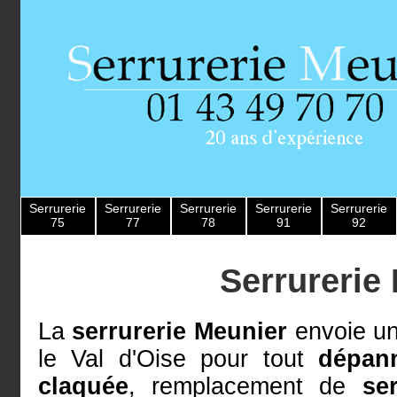
Serrurerie
Serrurerie
Serrurerie
Serrurerie
Serrurerie
75
77
78
91
92
Serrurerie
La
serrurerie Meunier
envoie un
le Val d'Oise pour tout
dépann
claquée
, remplacement de
se