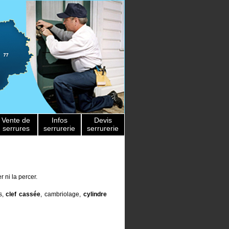
Vente de
Infos
Devis
serrures
serrurerie
serrurerie
 ni la percer.
s,
clef cassée
, cambriolage,
cylindre