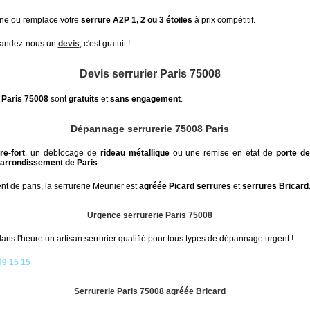
nne ou remplace votre
serrure A2P 1, 2 ou 3 étoiles
à prix compétitif.
andez-nous un
devis
, c'est gratuit !
Devis serrurier Paris 75008
 Paris 75008
sont
gratuits
et
sans engagement
.
Dépannage serrurerie 75008 Paris
re-fort
, un déblocage de
rideau métallique
ou une remise en état de
porte d
arrondissement de Paris
.
 de paris, la serrurerie Meunier est
agréée Picard serrures
et
serrures Bricard
Urgence serrurerie Paris 75008
ns l'heure un artisan serrurier qualifié pour tous types de dépannage urgent !
99 15 15
Serrurerie Paris 75008 agréée Bricard