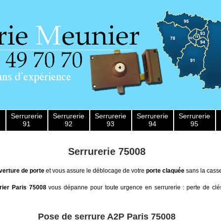
e
Serrurerie
Serrurerie
Serrurerie
Serrurerie
Serrurerie
91
92
93
94
95
Serrurerie 75008
verture de porte
et vous assure le déblocage de votre
porte claquée
sans la casser
rier Paris 75008
vous dépanne pour toute urgence en serrurerie : perte de clé
Pose de serrure A2P Paris 75008