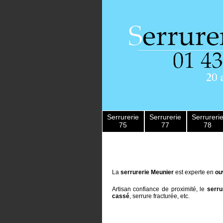
Serrurerie
Serrurerie
Serrureri
75
77
78
La
serrurerie Meunier
est experte en
ou
Artisan confiance de proximité, le
serru
cassé
, serrure fracturée, etc.