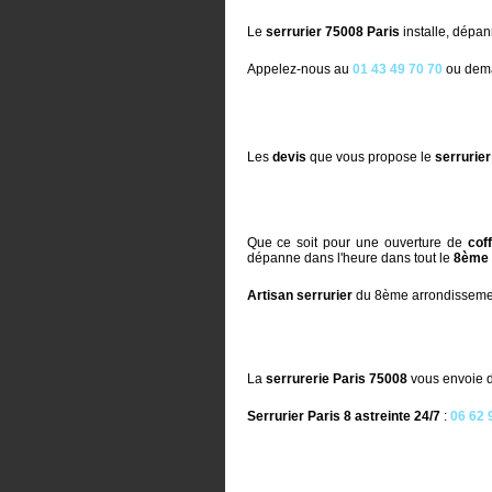
Le
serrurier 75008 Paris
installe, dépa
Appelez-nous au
01 43 49 70 70
ou dem
Les
devis
que vous propose le
serrurier
Que ce soit pour une ouverture de
coff
dépanne dans l'heure dans tout le
8ème 
Artisan serrurier
du 8ème arrondissement
La
serrurerie Paris 75008
vous envoie da
Serrurier Paris 8 astreinte 24/7
:
06 62 