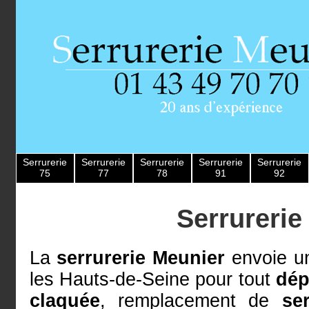
Serrurerie
Serrurerie
Serrurerie
Serrurerie
Serrurerie
75
77
78
91
92
Serrureri
La
serrurerie Meunier
envoie un
les Hauts-de-Seine pour tout
dép
claquée
, remplacement de
se