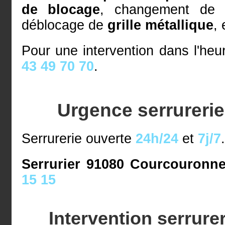
de blocage
, changement d
déblocage de
grille métallique
, 
Pour une intervention dans l'he
43 49 70 70
.
Urgence serrureri
Serrurerie ouverte
24h/24
et
7j/7
Serrurier 91080 Courcouronnes
15 15
Intervention serrur