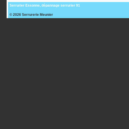
Serrurier Essonne, dépannage serrurier 91
© 2026
Serrurerie Meunier