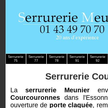
Serrurerie
Serrurerie
Serrurerie
Serrurerie
Serrurerie
75
77
78
91
92
Serrurerie Co
La
serrurerie Meunier
envo
Courcouronnes
dans l'Esson
ouverture de
porte claquée
, re