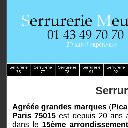
Serrurerie
Serrurerie
Serrurerie
Serrurerie
Serrurerie
75
77
78
91
92
Serrur
Agréée grandes marques
(
Pica
Paris 75015
est depuis 20 ans a
dans le
15ème arrondissement