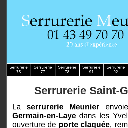
Serrurerie
Serrurerie
Serrurerie
Serrurerie
Serrurerie
75
77
78
91
92
Serrurerie Saint-
La
serrurerie Meunier
envoie
Germain-en-Laye
dans les Yvel
ouverture de
porte claquée
, re