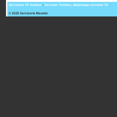
Serrurerie 78 Yvelines
-
Serrurier Yvelines, dépannage serrurier 78
© 2026
Serrurerie Meunier