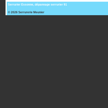
Serrurier Essonne, dépannage serrurier 91
© 2026
Serrurerie Meunier