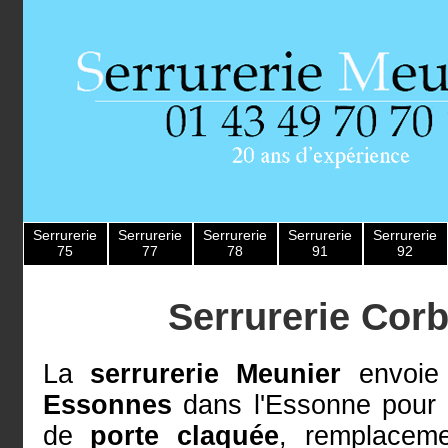
Serrurerie
Serrurerie
Serrurerie
Serrurerie
Serrurerie
75
77
78
91
92
Serrurerie Cor
La
serrurerie Meunier
envoie 
Essonnes
dans l'Essonne pour
de
porte claquée
, remplace