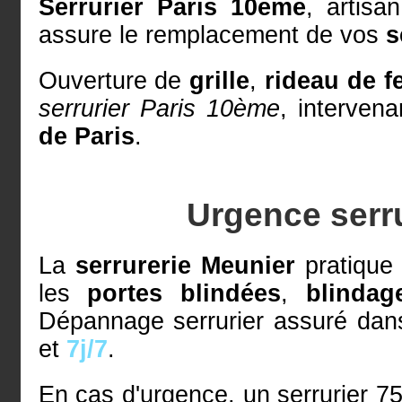
Serrurier Paris 10ème
, artisa
assure le remplacement de vos
s
Ouverture de
grille
,
rideau de f
serrurier Paris 10ème
, intervena
de Paris
.
Urgence serru
La
serrurerie Meunier
pratique 
les
portes blindées
,
blindag
Dépannage serrurier assuré dans 
et
7j/7
.
En cas d'urgence, un serrurier 7