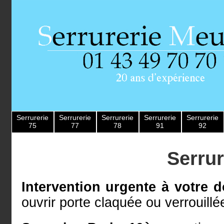
Serrurerie
Serrurerie
Serrurerie
Serrurerie
Serrurerie
75
77
78
91
92
Serrur
Intervention urgente à votre d
ouvrir porte claquée ou verrouillée 