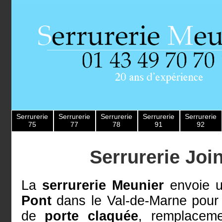
Serrurerie
Serrurerie
Serrurerie
Serrurerie
Serrurerie
75
77
78
91
92
Serrurerie Join
La
serrurerie Meunier
envoie u
Pont
dans le Val-de-Marne pour
de
porte claquée
, remplace