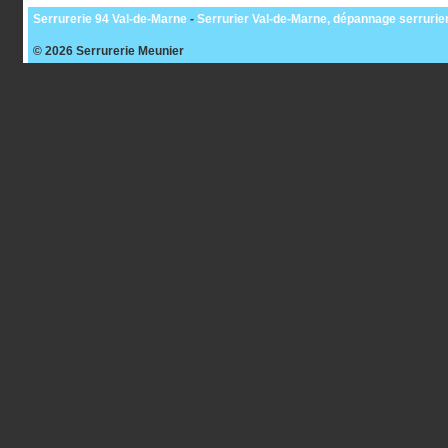
Serrurerie 94 Val-de-Marne
-
Serrurier Val-de-Marne, dépannage serrurie
© 2026
Serrurerie Meunier