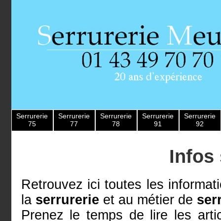
Serrurerie
Serrurerie
Serrurerie
Serrurerie
Serrurerie
75
77
78
91
92
Infos 
Retrouvez ici toutes les informati
la
serrurerie
et au métier de
ser
Prenez le temps de lire les art